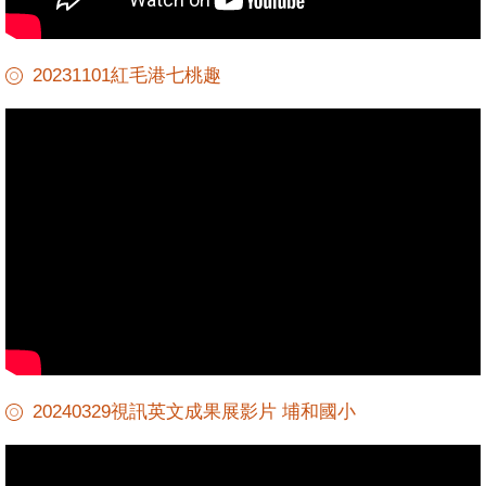
20231101紅毛港七桃趣
20240329視訊英文成果展影片 埔和國小