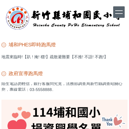
【每一秒都很關鍵】開啟警政服務APP ，點選「防空避難專區」立即掌
跳
握最近避難處所！警報響起別慌張，避難安全一手掌握！
到
主
防範詐騙很簡單，拒絕誘惑心不貪，法務部調查局新竹縣調查站關心
要
您，專線電話：03-5558888。
內
容
來自【池和宮】的愛 ! 就讀埔和國小的學生，池和宮補助學雜費! 感謝
全國家庭教育諮詢專線412-8185
區
池和宮為在地孩子的付出 !
埔和PHES即時跑馬燈
加強國防教育、增強國防觀念
地震來臨時!【趴 ! 掩! 穩!】疏散避難要【不推! 不語! 不跑!】
【國家防災日演習】地震速報演練，臨震應變「趴下、掩護、穩住
【Earthquake Disaster Drill】
政府宣導跑馬燈
陌生電話勿輕信，銀行客服問究竟，法務部調查局新竹縣調查站關心
您，專線電話：03-5558888。
全民資訊素養自我評量(網址：https://isafeevent.moe.edu.tw/)
飛來大獎莫驚喜，讓你掏錢洞無底，法務部調查局新竹縣調查站關心
您，專線電話：03-5558888。
虛擬電話設陷阱，回撥號碼能問明，法務部調查局新竹縣調查站關心