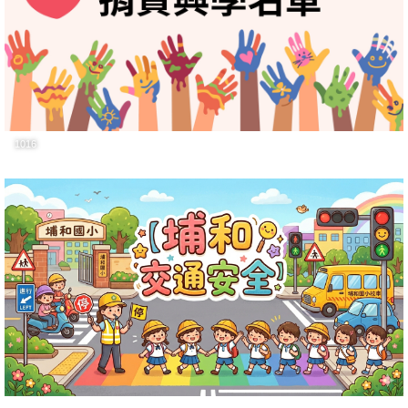
您，專線電話：03-5558888。
取款轉帳多留意，小心壞人設陷阱，法務部調查局新竹縣調查站關心
您，專線電話：03-5558888。
陌生來電多防範，資金轉移留心眼，法務部調查局新竹縣調查站關心
您。，專線電話：03-5558888。
1016
「全民國防教育全球資訊網」
（https://search.app/9QkxWJ2PXwJZUSGJ9）
冬季氣候潮濕寒冷，民眾常因燃氣熱水器安裝不當，使用時亦未保持環
境通風，導致一氧化碳中毒風險遽增，防範一氧化碳 中毒事件之發生。
凡民眾有家庭問題、婚姻溝通、兩性交往、自我調適、親子關係、人際
關係或溝通問題，皆可來電撥打4128185諮詢(手機加02)，提供諮詢輔
導服務，請民眾多加利用。
請善加利用各鄉鎮市調解委員會免費為您調解糾紛。調解效力同法院判
決，符合需要省時間。省錢省事來調解，利人利己萬事和。